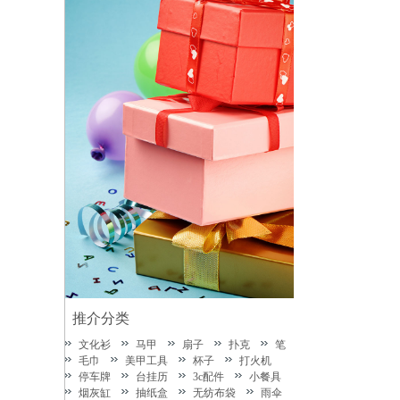
推介分类
文化衫
马甲
扇子
扑克
笔
毛巾
美甲工具
杯子
打火机
停车牌
台挂历
3c配件
小餐具
烟灰缸
抽纸盒
无纺布袋
雨伞