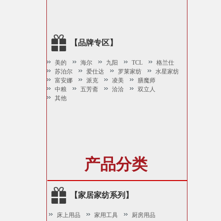
【品牌专区】
美的
海尔
九阳
TCL
格兰仕
苏泊尔
爱仕达
罗莱家纺
水星家纺
富安娜
派克
凌美
膳魔师
中粮
五芳斋
洽洽
双立人
其他
产品分类
【家居家纺系列】
床上用品
家用工具
厨房用品