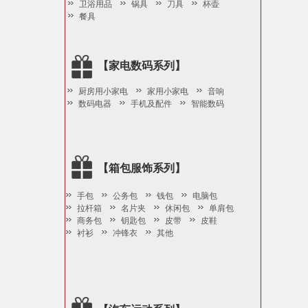
卫浴用品
锅具
刀具
杯壶
餐具
【家电数码系列】
厨房用小家电
家用小家电
音响
数码电器
手机及配件
智能数码
【箱包服饰系列】
手包
公务包
钱包
电脑包
拉杆箱
名片夹
休闲包
单肩包
商务包
钥匙包
皮带
皮鞋
衬衫
冲锋衣
其他