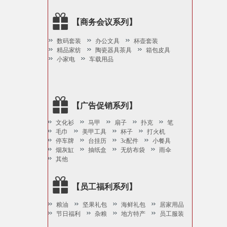
【商务会议系列】
数码套装
办公文具
杯壶套装
精品家纺
陶瓷器具茶具
箱包皮具
小家电
车载用品
【广告促销系列】
文化衫
马甲
扇子
扑克
笔
毛巾
美甲工具
杯子
打火机
停车牌
台挂历
3c配件
小餐具
烟灰缸
抽纸盒
无纺布袋
雨伞
其他
【员工福利系列】
粮油
坚果礼包
海鲜礼包
居家用品
节日福利
杂粮
地方特产
员工服装