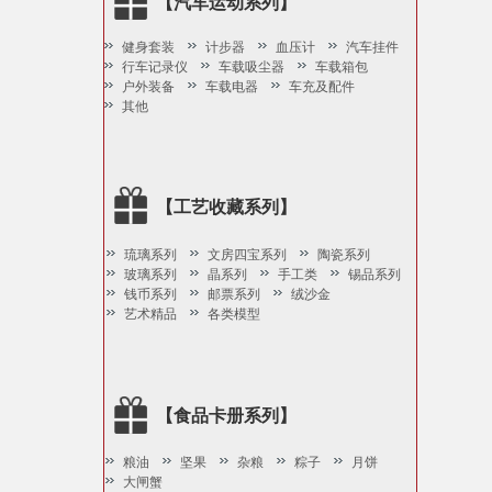
【汽车运动系列】
健身套装
计步器
血压计
汽车挂件
行车记录仪
车载吸尘器
车载箱包
户外装备
车载电器
车充及配件
其他
【工艺收藏系列】
琉璃系列
文房四宝系列
陶瓷系列
玻璃系列
晶系列
手工类
锡品系列
钱币系列
邮票系列
绒沙金
艺术精品
各类模型
【食品卡册系列】
粮油
坚果
杂粮
粽子
月饼
大闸蟹