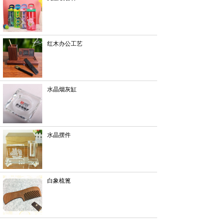
红木办公工艺
水晶烟灰缸
水晶摆件
白象梳篦