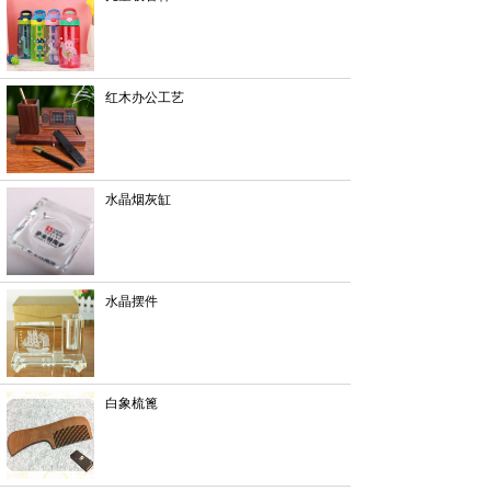
红木办公工艺
水晶烟灰缸
水晶摆件
白象梳篦