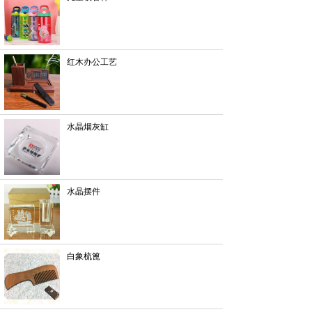
红木办公工艺
水晶烟灰缸
水晶摆件
白象梳篦