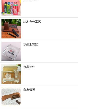
红木办公工艺
水晶烟灰缸
水晶摆件
白象梳篦