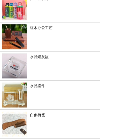
红木办公工艺
水晶烟灰缸
水晶摆件
白象梳篦