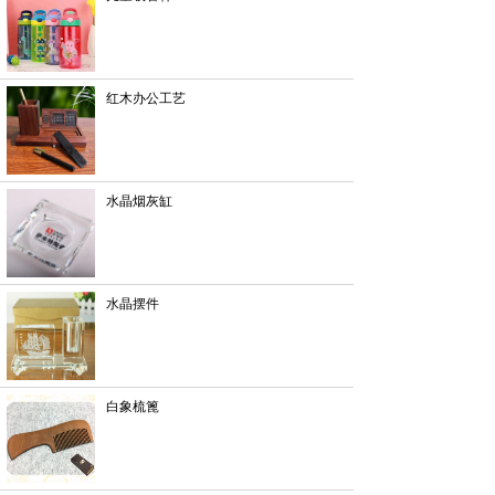
红木办公工艺
水晶烟灰缸
水晶摆件
白象梳篦