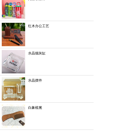
红木办公工艺
水晶烟灰缸
水晶摆件
白象梳篦