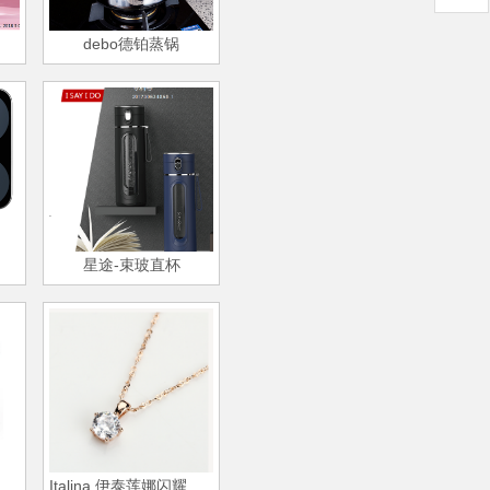
debo德铂蒸锅
星途-束玻直杯
Italina 伊泰莲娜闪耀之星时尚吊坠项链