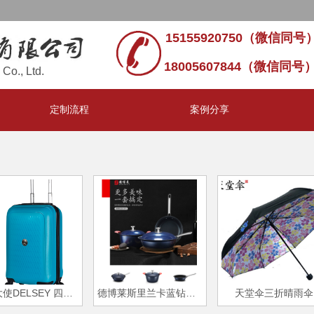
15155920750（微信同号）
18005607844（微信同号
Co., Ltd.
定制流程
案例分享
法国大使DELSEY 四轮拉杆箱
德博莱斯里兰卡蓝钻五件套
天堂伞三折晴雨伞