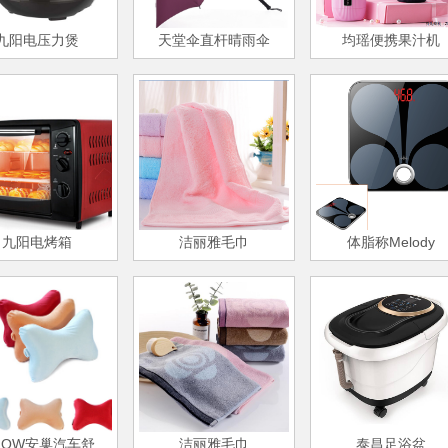
九阳电压力煲
天堂伞直杆晴雨伞
均瑶便携果汁机
九阳电烤箱
洁丽雅毛巾
体脂称Melody
ANCHOW安巢汽车舒颈枕
洁丽雅毛巾
泰昌足浴盆