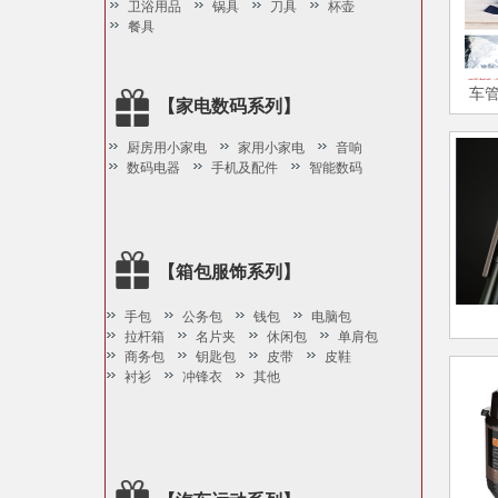
卫浴用品
锅具
刀具
杯壶
餐具
车
【家电数码系列】
厨房用小家电
家用小家电
音响
数码电器
手机及配件
智能数码
【箱包服饰系列】
手包
公务包
钱包
电脑包
拉杆箱
名片夹
休闲包
单肩包
商务包
钥匙包
皮带
皮鞋
衬衫
冲锋衣
其他