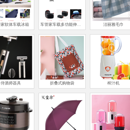
管家软体车载冰箱
车管家车载多功能伸缩旅行箱
洁丽雅毛巾
侍酒师器具
折叠式购物袋
榨汁机