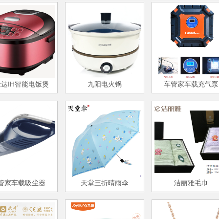
达IH智能电饭煲
九阳电火锅
车管家车载充气泵
管家车载吸尘器
天堂三折晴雨伞
洁丽雅毛巾