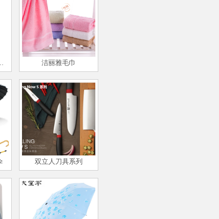
伊泰莲娜心有所属皇冠项链
洁丽雅毛巾
伞
双立人刀具系列