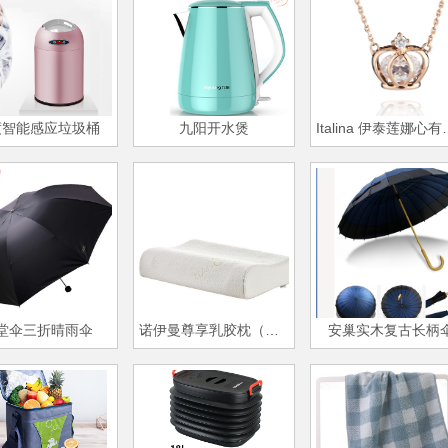
度智能感应垃圾桶
九阳开水煲
Italina 
堂伞三折晴雨伞
诺伊曼尊享乳胶枕（标准版）
安巢实木复古长柄