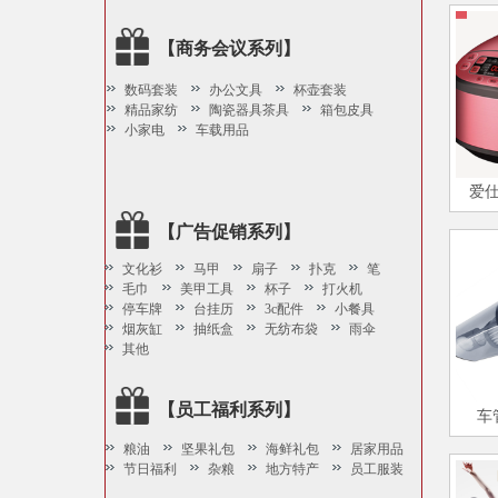
【商务会议系列】
数码套装
办公文具
杯壶套装
精品家纺
陶瓷器具茶具
箱包皮具
小家电
车载用品
爱仕
【广告促销系列】
文化衫
马甲
扇子
扑克
笔
毛巾
美甲工具
杯子
打火机
停车牌
台挂历
3c配件
小餐具
烟灰缸
抽纸盒
无纺布袋
雨伞
其他
【员工福利系列】
车
粮油
坚果礼包
海鲜礼包
居家用品
节日福利
杂粮
地方特产
员工服装