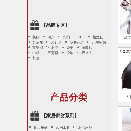
【品牌专区】
美的
海尔
九阳
TCL
格兰仕
皇
苏泊尔
爱仕达
罗莱家纺
水星家纺
富安娜
派克
凌美
膳魔师
中粮
五芳斋
洽洽
双立人
其他
产品分类
天
【家居家纺系列】
床上用品
家用工具
厨房用品