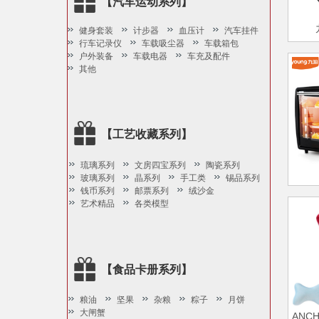
【汽车运动系列】
健身套装
计步器
血压计
汽车挂件
行车记录仪
车载吸尘器
车载箱包
户外装备
车载电器
车充及配件
其他
【工艺收藏系列】
琉璃系列
文房四宝系列
陶瓷系列
玻璃系列
晶系列
手工类
锡品系列
钱币系列
邮票系列
绒沙金
艺术精品
各类模型
【食品卡册系列】
粮油
坚果
杂粮
粽子
月饼
大闸蟹