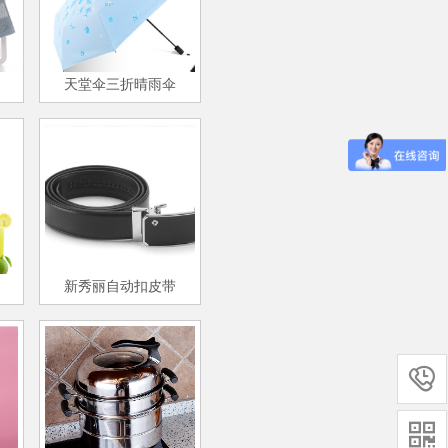
天堂伞三折晴雨伞
新秀丽自动扣皮带

