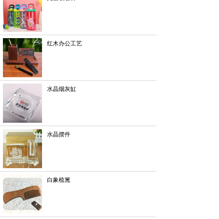
红木办公工艺
水晶烟灰缸
水晶摆件
白象梳篦