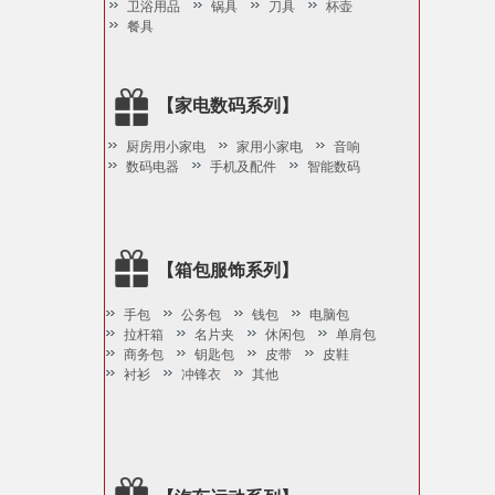
卫浴用品
锅具
刀具
杯壶
餐具
【家电数码系列】
厨房用小家电
家用小家电
音响
数码电器
手机及配件
智能数码
【箱包服饰系列】
手包
公务包
钱包
电脑包
拉杆箱
名片夹
休闲包
单肩包
商务包
钥匙包
皮带
皮鞋
衬衫
冲锋衣
其他