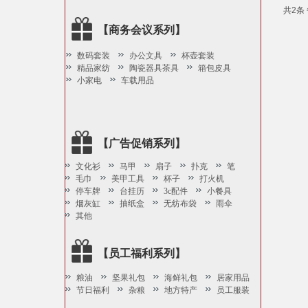
共2条 
【商务会议系列】
数码套装
办公文具
杯壶套装
精品家纺
陶瓷器具茶具
箱包皮具
小家电
车载用品
【广告促销系列】
文化衫
马甲
扇子
扑克
笔
毛巾
美甲工具
杯子
打火机
停车牌
台挂历
3c配件
小餐具
烟灰缸
抽纸盒
无纺布袋
雨伞
其他
【员工福利系列】
粮油
坚果礼包
海鲜礼包
居家用品
节日福利
杂粮
地方特产
员工服装