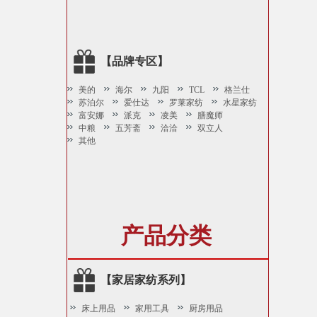
【品牌专区】
美的
海尔
九阳
TCL
格兰仕
苏泊尔
爱仕达
罗莱家纺
水星家纺
富安娜
派克
凌美
膳魔师
中粮
五芳斋
洽洽
双立人
其他
产品分类
【家居家纺系列】
床上用品
家用工具
厨房用品