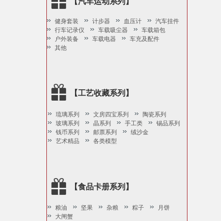
【汽车运动系列】
健身套装
计步器
血压计
汽车挂件
行车记录仪
车载吸尘器
车载箱包
户外装备
车载电器
车充及配件
其他
【工艺收藏系列】
琉璃系列
文房四宝系列
陶瓷系列
玻璃系列
晶系列
手工类
锡品系列
钱币系列
邮票系列
绒沙金
艺术精品
各类模型
【食品卡册系列】
粮油
坚果
杂粮
粽子
月饼
大闸蟹