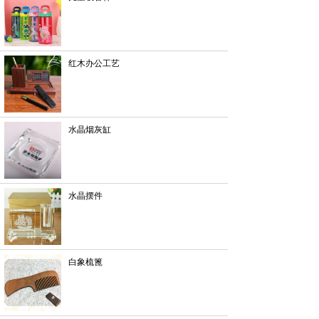
红木办公工艺
水晶烟灰缸
水晶摆件
白象梳篦