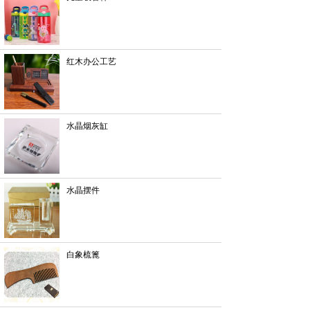
红木办公工艺
水晶烟灰缸
水晶摆件
白象梳篦