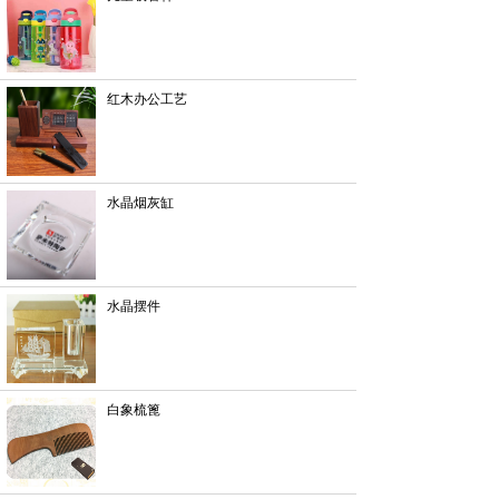
红木办公工艺
水晶烟灰缸
水晶摆件
白象梳篦